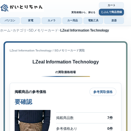
カート
じぶんで商品登録
買取相場から、探せる
パソコン
家電
カメラ
カー用品
電動工具
楽器
ホーム
カテゴリ
SDメモリーカード
LZeal Information Technology
カ
じぶんで
商品登録
LZeal Information Technology / SDメモリーカード買取
LZeal Information Technology
の買取価格相場
掲載商品の参考価格
参考買取価格
要確認
掲載商品数
7件
参考価格あり
0件