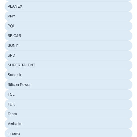
PLANEX
PNY
PQI
SB C&S
SONY
SPD
SUPER TALENT
Sandisk
Silicon Power
TCL
TDK
Team
Verbatim
innowa