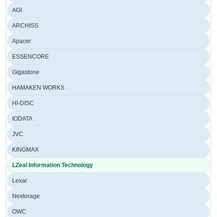
AGI
ARCHISS
Apacer
ESSENCORE
Gigastone
HAMAKEN WORKS
HI-DISC
IODATA
JVC
KINGMAX
LZeal Information Technology
Lexar
Nextorage
OWC