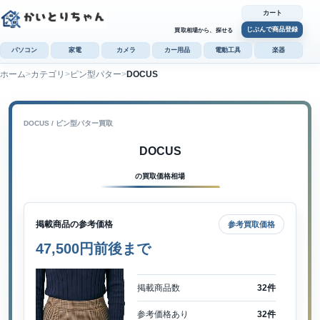
カート
じぶんで商品登録
買取相場から、探せる
パソコン
家電
カメラ
カー用品
電動工具
楽器
ホーム
カテゴリ
ピン型パター
DOCUS
カ
じぶんで
商品登録
DOCUS / ピン型パター買取
DOCUS
の買取価格相場
掲載商品の参考価格
参考買取価格
47,500円前後まで
掲載商品数
32件
参考価格あり
32件