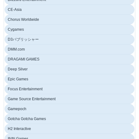
CE-Asia
Chorus Worldwide
Cygames
D3パブリッシャー
DMM.com
DRAGAMI GAMES
Deep Silver
Epic Games
Focus Entertainment
Game Source Entertainment
Gamepoch
Gotcha Gotcha Games
H2 Interactive
ININ Games