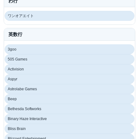
わ行
ワンオアエイト
英数行
3goo
505 Games
Activision
Aspyr
Astrolabe Games
Beep
Bethesda Softworks
Binary Haze Interactive
Bliss Brain
Blizzard Entertainment