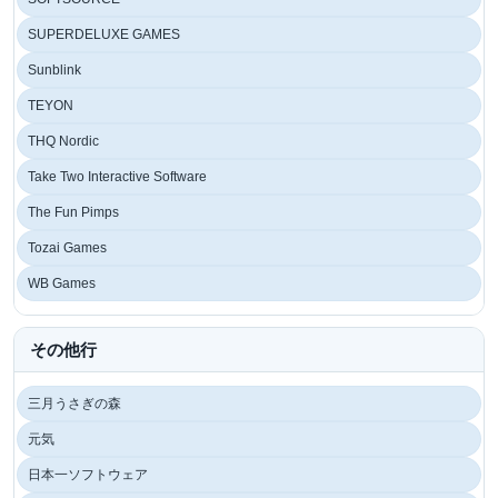
SUPERDELUXE GAMES
Sunblink
TEYON
THQ Nordic
Take Two Interactive Software
The Fun Pimps
Tozai Games
WB Games
その他行
三月うさぎの森
元気
日本一ソフトウェア