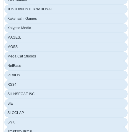
JUSTDAN INTERNATIONAL
Kakehashi Games
Kalypso Media
MAGES.
MOSS
Mega Cat Studios
NetEase
PLAION
RS34
SHINSEGAE I&C
SIE
SLOCLAP
SNK
SOFTSOURCE