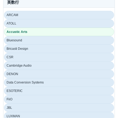
英数行
ARCAM
ATOLL
Accustic Arts
Bluesound
Bricasti Design
CSR
Cambridge Audio
DENON
Data Conversion Systems
ESOTERIC
FiiO
JBL
LUXMAN