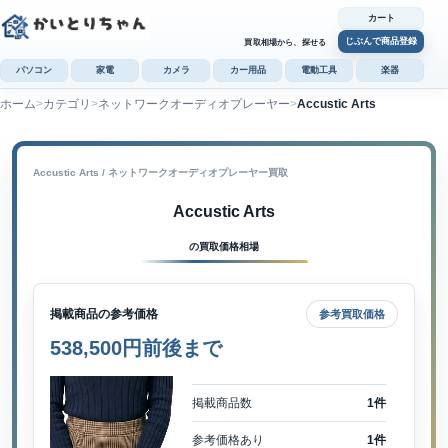
カート
じぶんで商品登録
買取相場から、探せる
パソコン
家電
カメラ
カー用品
電動工具
楽器
ホーム
カテゴリ
ネットワークオーディオプレーヤー
Accustic Arts
カ
じぶんで
商品登録
Accustic Arts / ネットワークオーディオプレーヤー買取
Accustic Arts
の買取価格相場
掲載商品の参考価格
参考買取価格
538,500円前後まで
掲載商品数
1件
参考価格あり
1件