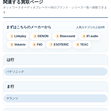
関連する買取ページ
ネットワークオーディオプレーヤー内のブランド・シリーズ一覧へ移動できま
す
まずはこちらのメーカーから
人気カテゴリの上位8件
Linkplay
DENON
Bluesound
iFi audio
1
2
3
4
Volumio
FiiO
ESOTERIC
TEAC
5
6
7
8
は行
パナソニック
ま行
マランツ