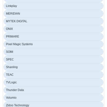
Linkplay
MERIDIAN
MYTEK DIGITAL
ONIX
PRIMARE
Pixel Magic Systems
SOtM
SPEC
Shanling
TEAC
TVLogic
Thunder Data
Volumio
Zidoo Technology