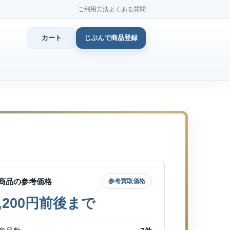
ご利用方法
よくある質問
カート
じぶんで商品登録
カ
じぶん
商品登
商品の参考価格
参考買取価格
7,200円前後まで