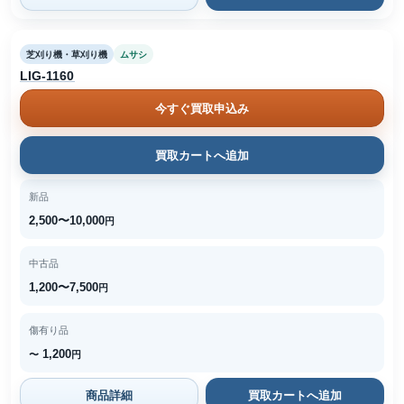
芝刈り機・草刈り機
ムサシ
LIG-1160
今すぐ買取申込み
買取カートへ追加
新品
2,500〜10,000
円
中古品
1,200〜7,500
円
傷有り品
1,200
〜
円
商品詳細
買取カートへ追加