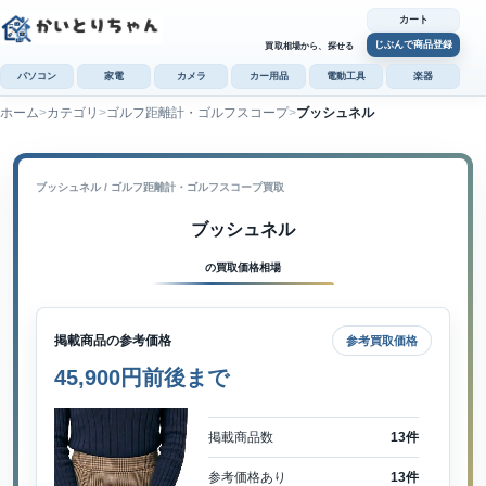
カート
じぶんで商品登録
買取相場から、探せる
パソコン
家電
カメラ
カー用品
電動工具
楽器
ホーム
カテゴリ
ゴルフ距離計・ゴルフスコープ
ブッシュネル
カ
じぶんで
商品登録
ブッシュネル / ゴルフ距離計・ゴルフスコープ買取
ブッシュネル
の買取価格相場
掲載商品の参考価格
参考買取価格
45,900円前後まで
掲載商品数
13件
参考価格あり
13件