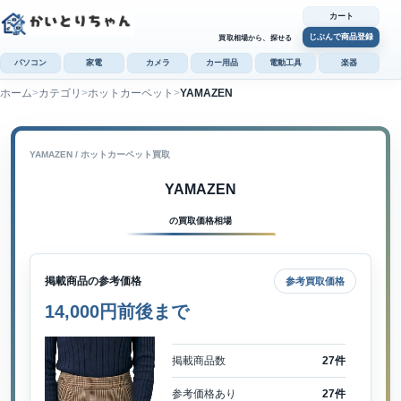
カート
じぶんで商品登録
買取相場から、探せる
パソコン
家電
カメラ
カー用品
電動工具
楽器
ホーム
カテゴリ
ホットカーペット
YAMAZEN
カ
じぶんで
商品登録
YAMAZEN / ホットカーペット買取
YAMAZEN
の買取価格相場
掲載商品の参考価格
参考買取価格
14,000円前後まで
掲載商品数
27件
参考価格あり
27件