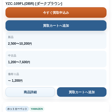
YZC-109FL(DBR) [ダークブラウン]
今すぐ買取申込み
買取カートへ追加
新品
2,500〜10,200
円
中古品
1,200〜7,600
円
傷有り品
1,200
〜
円
商品詳細
買取カートへ追加
ホットカーペット
YAMAZEN