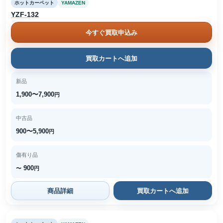
ホットカーペット
YAMAZEN
YZF-132
今すぐ買取申込み
買取カートへ追加
新品
1,900〜7,900
円
中古品
900〜5,900
円
傷有り品
900
〜
円
商品詳細
買取カートへ追加