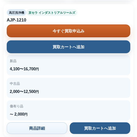
高圧洗浄機
京セラ インダストリアルツールズ
AJP-1210
今すぐ買取申込み
買取カートへ追加
新品
4,100〜16,700
円
中古品
2,000〜12,500
円
傷有り品
2,000
〜
円
商品詳細
買取カートへ追加