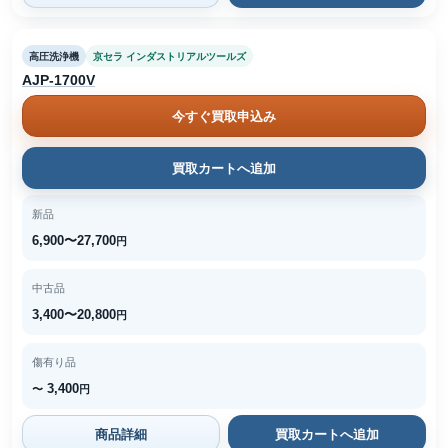
高圧洗浄機
京セラ インダストリアルツールズ
AJP-1700V
今すぐ買取申込み
買取カートへ追加
新品
6,900〜27,700
円
中古品
3,400〜20,800
円
傷有り品
3,400
〜
円
商品詳細
買取カートへ追加