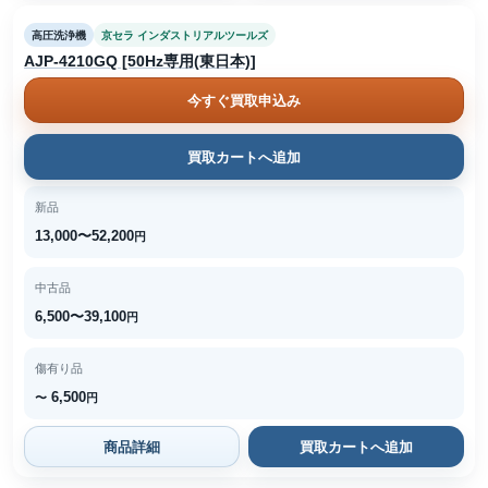
高圧洗浄機
京セラ インダストリアルツールズ
AJP-4210GQ [50Hz専用(東日本)]
今すぐ買取申込み
買取カートへ追加
新品
13,000〜52,200
円
中古品
6,500〜39,100
円
傷有り品
6,500
〜
円
商品詳細
買取カートへ追加