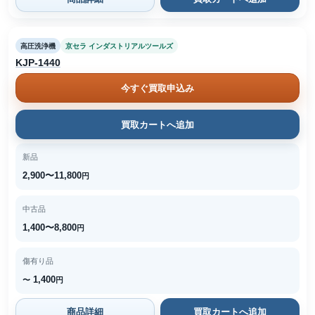
高圧洗浄機
京セラ インダストリアルツールズ
KJP-1440
今すぐ買取申込み
買取カートへ追加
新品
2,900〜11,800
円
中古品
1,400〜8,800
円
傷有り品
1,400
〜
円
商品詳細
買取カートへ追加