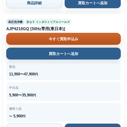
商品詳細
買取カートへ追加
高圧洗浄機
京セラ インダストリアルツールズ
AJP4210GQ [50Hz専用(東日本)]
今すぐ買取申込み
買取カートへ追加
新品
11,900〜47,900
円
中古品
5,900〜35,900
円
傷有り品
5,900
〜
円