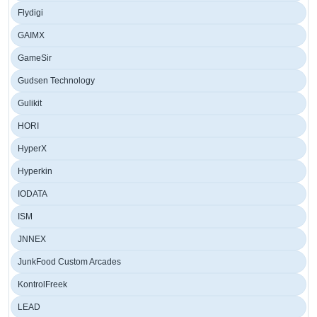
Flydigi
GAIMX
GameSir
Gudsen Technology
Gulikit
HORI
HyperX
Hyperkin
IODATA
ISM
JNNEX
JunkFood Custom Arcades
KontrolFreek
LEAD