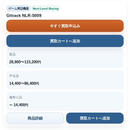
ゲーム周辺機器
Next Level Racing
Gttrack NLR-S009
今すぐ買取申込み
買取カートへ追加
新品
28,800〜115,200
円
中古品
14,400〜86,400
円
傷有り品
14,400
〜
円
商品詳細
買取カートへ追加