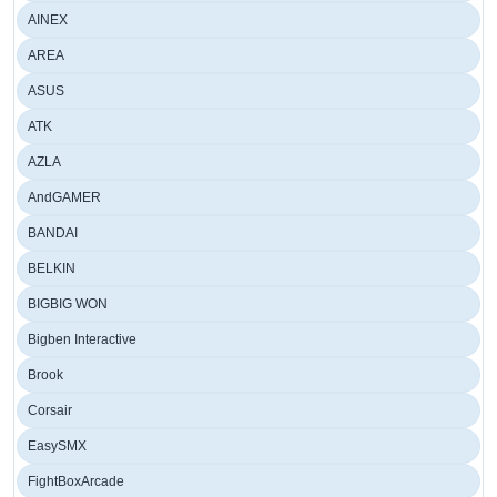
AINEX
AREA
ASUS
ATK
AZLA
AndGAMER
BANDAI
BELKIN
BIGBIG WON
Bigben Interactive
Brook
Corsair
EasySMX
FightBoxArcade