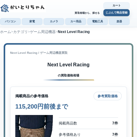
カート
じぶんで商品登録
買取相場から、探せる
パソコン
家電
カメラ
カー用品
電動工具
楽器
ホーム
カテゴリ
ゲーム周辺機器
Next Level Racing
カ
じぶんで
商品登録
Next Level Racing / ゲーム周辺機器買取
Next Level Racing
の買取価格相場
掲載商品の参考価格
参考買取価格
115,200円前後まで
掲載商品数
7件
参考価格あり
7件