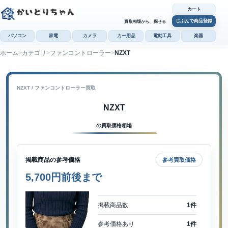
カート
じぶんで商品登録
買取相場から、探せる
パソコン
家電
カメラ
カー用品
電動工具
楽器
ホーム
カテゴリ
ファンコントローラー
NZXT
カ
じぶんで
商品登録
NZXT / ファンコントローラー買取
NZXT
の買取価格相場
掲載商品の参考価格
参考買取価格
5,700円前後まで
掲載商品数
1件
参考価格あり
1件