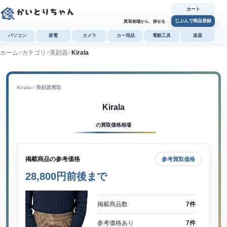
カート
じぶんで商品登録
買取相場から、探せる
パソコン
家電
カメラ
カー用品
電動工具
楽器
ホーム
カテゴリ
美顔器
Kirala
カ
じぶんで
商品登録
Kirala / 美顔器買取
Kirala
の買取価格相場
掲載商品の参考価格
参考買取価格
28,800円前後まで
掲載商品数
7件
参考価格あり
7件