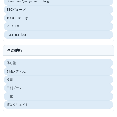
Shenzhen Qianyu Technology
TBCグループ
TOUCHBeauty
VERTEX
magicnumber
その他行
傳心堂
創通メディカル
多田
日創プラス
日立
渡久クリエイト