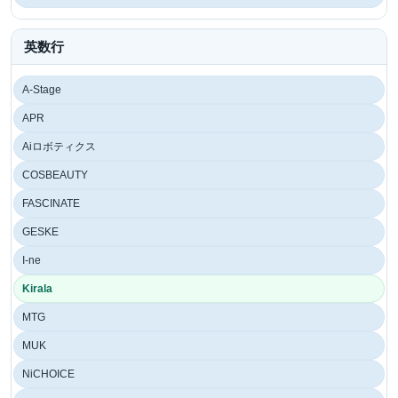
英数行
A-Stage
APR
Aiロボティクス
COSBEAUTY
FASCINATE
GESKE
I-ne
Kirala
MTG
MUK
NiCHOICE