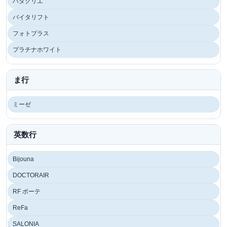
ハダクリエ
バイタリフト
フォトプラス
プラチナホワイト
ま行
ミーゼ
英数行
Bijouna
DOCTORAIR
RF ボーテ
ReFa
SALONIA