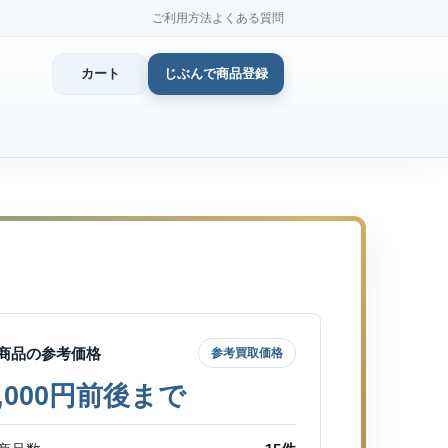
ご利用方法
よくある質問
カート
じぶんで商品登録
カ
じぶん
商品登
商品の参考価格
参考買取価格
6,000円前後まで