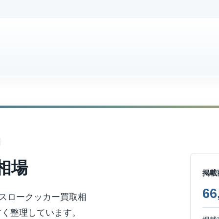
相場
掲載
6
スロークッカー買取相
すく整理しています。