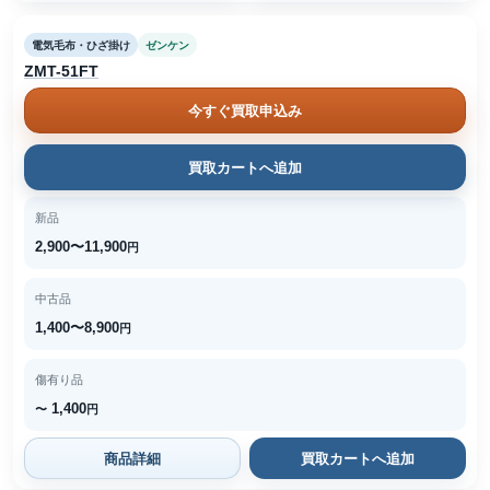
電気毛布・ひざ掛け
ゼンケン
ZMT-51FT
今すぐ買取申込み
買取カートへ追加
新品
2,900〜11,900
円
中古品
1,400〜8,900
円
傷有り品
1,400
〜
円
商品詳細
買取カートへ追加