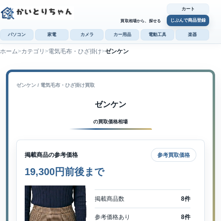
カート
じぶんで商品登録
買取相場から、探せる
パソコン
家電
カメラ
カー用品
電動工具
楽器
ホーム
カテゴリ
電気毛布・ひざ掛け
ゼンケン
カ
じぶんで
商品登録
ゼンケン / 電気毛布・ひざ掛け買取
ゼンケン
の買取価格相場
掲載商品の参考価格
参考買取価格
19,300円前後まで
掲載商品数
8件
参考価格あり
8件