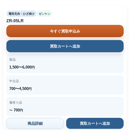
電気毛布・ひざ掛け
ゼンケン
ZR-05LR
今すぐ買取申込み
買取カートへ追加
新品
1,500〜6,000
円
中古品
700〜4,500
円
傷有り品
700
〜
円
商品詳細
買取カートへ追加