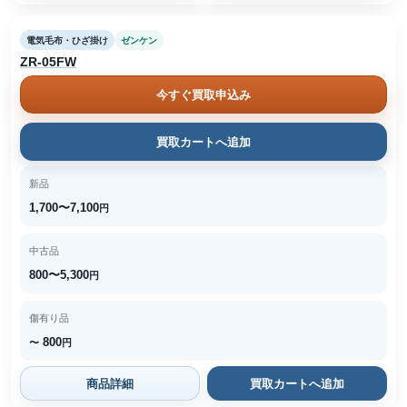
電気毛布・ひざ掛け
ゼンケン
ZR-05FW
今すぐ買取申込み
買取カートへ追加
新品
1,700〜7,100
円
中古品
800〜5,300
円
傷有り品
800
〜
円
商品詳細
買取カートへ追加