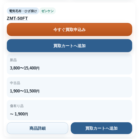
電気毛布・ひざ掛け
ゼンケン
ZMT-50FT
今すぐ買取申込み
買取カートへ追加
新品
3,800〜15,400
円
中古品
1,900〜11,500
円
傷有り品
1,900
〜
円
商品詳細
買取カートへ追加