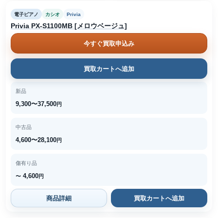
電子ピアノ
カシオ
Privia
Privia PX-S1100MB [メロウベージュ]
今すぐ買取申込み
買取カートへ追加
新品
9,300〜37,500
円
中古品
4,600〜28,100
円
傷有り品
4,600
〜
円
商品詳細
買取カートへ追加