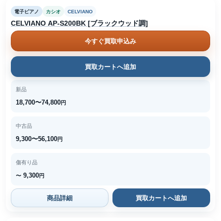
電子ピアノ
カシオ
CELVIANO
CELVIANO AP-S200BK [ブラックウッド調]
今すぐ買取申込み
買取カートへ追加
新品
18,700〜74,800
円
中古品
9,300〜56,100
円
傷有り品
9,300
〜
円
商品詳細
買取カートへ追加