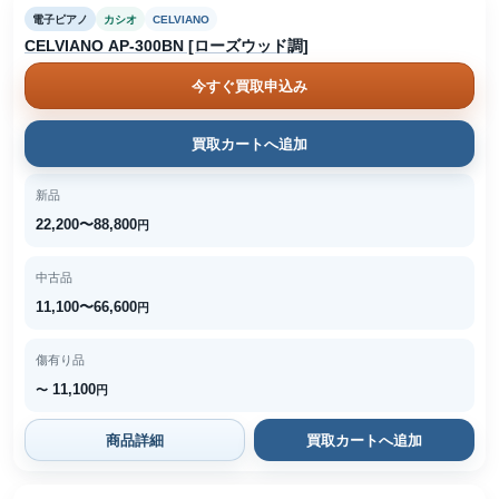
電子ピアノ
カシオ
CELVIANO
CELVIANO AP-300BN [ローズウッド調]
今すぐ買取申込み
買取カートへ追加
新品
22,200〜88,800
円
中古品
11,100〜66,600
円
傷有り品
11,100
〜
円
商品詳細
買取カートへ追加