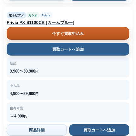
電子ピアノ
カシオ
Privia
Privia PX-S1100CB [カームブルー]
今すぐ買取申込み
買取カートへ追加
新品
9,900〜39,900
円
中古品
4,900〜29,900
円
傷有り品
4,900
〜
円
商品詳細
買取カートへ追加