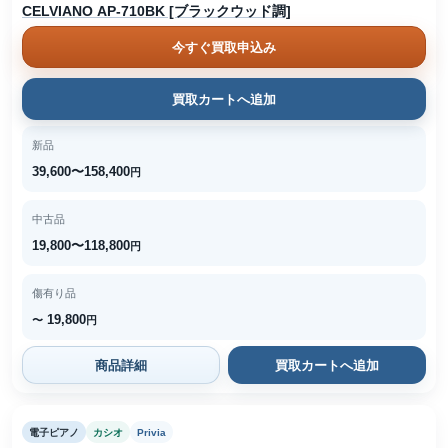
CELVIANO AP-710BK [ブラックウッド調]
今すぐ買取申込み
買取カートへ追加
新品
39,600〜158,400
円
中古品
19,800〜118,800
円
傷有り品
19,800
〜
円
商品詳細
買取カートへ追加
電子ピアノ
カシオ
Privia