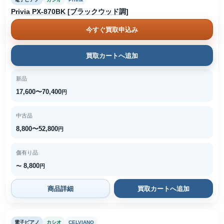
Privia PX-870BK [ブラックウッド調]
今すぐ買取申込み
買取カートへ追加
新品
17,600〜70,400
円
中古品
8,800〜52,800
円
傷有り品
8,800
〜
円
商品詳細
買取カートへ追加
電子ピアノ
カシオ
CELVIANO