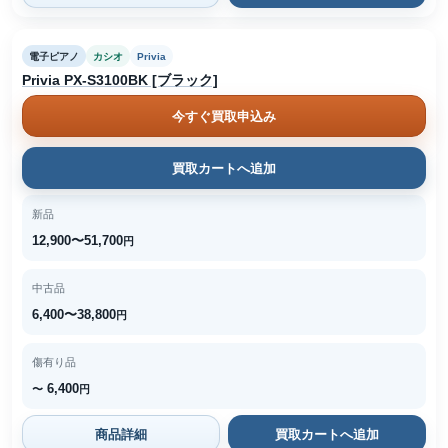
電子ピアノ
カシオ
Privia
Privia PX-S3100BK [ブラック]
今すぐ買取申込み
買取カートへ追加
新品
12,900〜51,700
円
中古品
6,400〜38,800
円
傷有り品
6,400
〜
円
商品詳細
買取カートへ追加