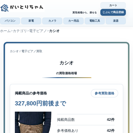
カート
じぶんで商品登録
買取相場から、探せる
パソコン
家電
カメラ
カー用品
電動工具
楽器
ホーム
カテゴリ
電子ピアノ
カシオ
カ
じぶんで
商品登録
カシオ / 電子ピアノ買取
カシオ
の買取価格相場
掲載商品の参考価格
参考買取価格
327,800円前後まで
掲載商品数
42件
参考価格あり
42件