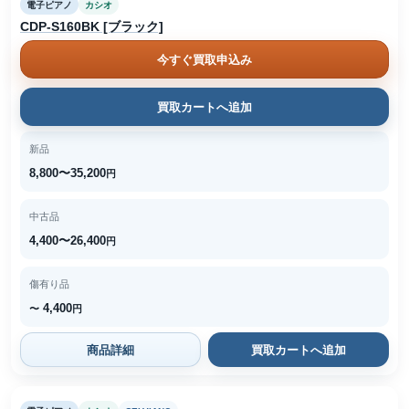
電子ピアノ
カシオ
CDP-S160BK [ブラック]
今すぐ買取申込み
買取カートへ追加
新品
8,800〜35,200
円
中古品
4,400〜26,400
円
傷有り品
4,400
〜
円
商品詳細
買取カートへ追加