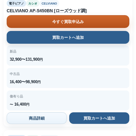
電子ピアノ
カシオ
CELVIANO
CELVIANO AP-S450BN [ローズウッド調]
今すぐ買取申込み
買取カートへ追加
新品
32,900〜131,900
円
中古品
16,400〜98,900
円
傷有り品
16,400
〜
円
商品詳細
買取カートへ追加