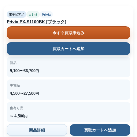
電子ピアノ
カシオ
Privia
Privia PX-S1100BK [ブラック]
今すぐ買取申込み
買取カートへ追加
新品
9,100〜36,700
円
中古品
4,500〜27,500
円
傷有り品
4,500
〜
円
商品詳細
買取カートへ追加