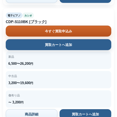
電子ピアノ
カシオ
CDP-S110BK [ブラック]
今すぐ買取申込み
買取カートへ追加
新品
6,500〜26,200
円
中古品
3,200〜19,600
円
傷有り品
3,200
〜
円
商品詳細
買取カートへ追加