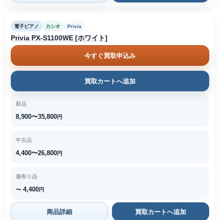
電子ピアノ
カシオ
Privia
Privia PX-S1100WE [ホワイト]
今すぐ買取申込み
買取カートへ追加
新品
8,900〜35,800
円
中古品
4,400〜26,800
円
傷有り品
4,400
〜
円
商品詳細
買取カートへ追加