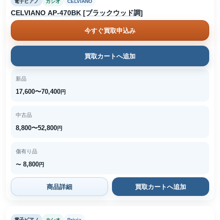
電子ピアノ
カシオ
CELVIANO
CELVIANO AP-470BK [ブラックウッド調]
今すぐ買取申込み
買取カートへ追加
新品
17,600〜70,400
円
中古品
8,800〜52,800
円
傷有り品
8,800
〜
円
商品詳細
買取カートへ追加
電子ピアノ
カシオ
Privia