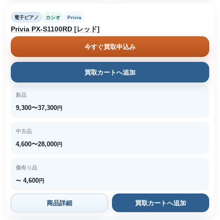
電子ピアノ
カシオ
Privia
Privia PX-S1100RD [レッド]
今すぐ買取申込み
買取カートへ追加
新品
9,300〜37,300
円
中古品
4,600〜28,000
円
傷有り品
4,600
〜
円
商品詳細
買取カートへ追加