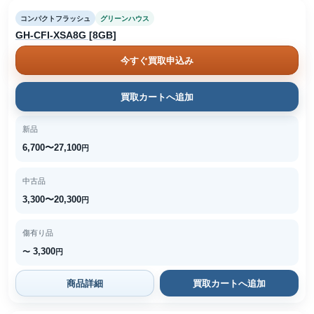
コンパクトフラッシュ
グリーンハウス
GH-CFI-XSA8G [8GB]
今すぐ買取申込み
買取カートへ追加
新品
6,700〜27,100
円
中古品
3,300〜20,300
円
傷有り品
3,300
〜
円
商品詳細
買取カートへ追加