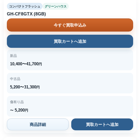
コンパクトフラッシュ
グリーンハウス
GH-CF8GTX (8GB)
今すぐ買取申込み
買取カートへ追加
新品
10,400〜41,700
円
中古品
5,200〜31,300
円
傷有り品
5,200
〜
円
商品詳細
買取カートへ追加