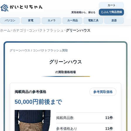
カート
じぶんで商品登録
買取相場から、探せる
パソコン
家電
カメラ
カー用品
電動工具
楽器
ホーム
カテゴリ
コンパクトフラッシュ
グリーンハウス
カ
じぶんで
商品登録
グリーンハウス / コンパクトフラッシュ買取
グリーンハウス
の買取価格相場
掲載商品の参考価格
参考買取価格
50,000円前後まで
掲載商品数
11件
参考価格あり
11件