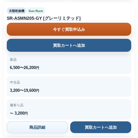
衣類乾燥機
Sun Ruck
SR-ASMN205-GY [グレーリミテッド]
今すぐ買取申込み
買取カートへ追加
新品
6,500〜26,200
円
中古品
3,200〜19,600
円
傷有り品
3,200
〜
円
商品詳細
買取カートへ追加