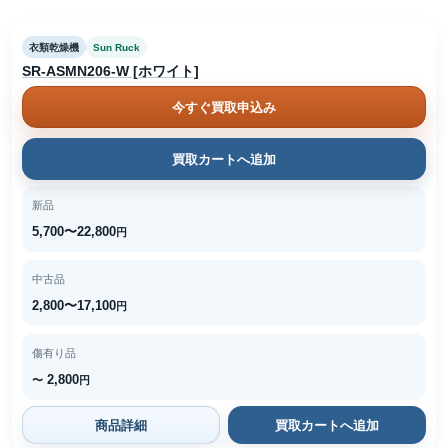
衣類乾燥機
Sun Ruck
SR-ASMN206-W [ホワイト]
今すぐ買取申込み
買取カートへ追加
新品
5,700〜22,800
円
中古品
2,800〜17,100
円
傷有り品
2,800
〜
円
商品詳細
買取カートへ追加