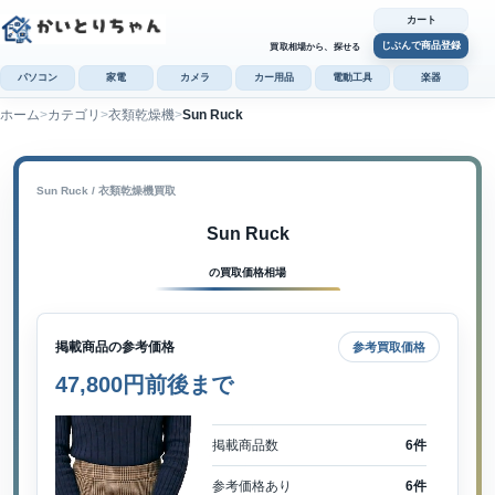
カート
じぶんで商品登録
買取相場から、探せる
パソコン
家電
カメラ
カー用品
電動工具
楽器
ホーム
カテゴリ
衣類乾燥機
Sun Ruck
カ
じぶんで
商品登録
Sun Ruck / 衣類乾燥機買取
Sun Ruck
の買取価格相場
掲載商品の参考価格
参考買取価格
47,800円前後まで
掲載商品数
6件
参考価格あり
6件