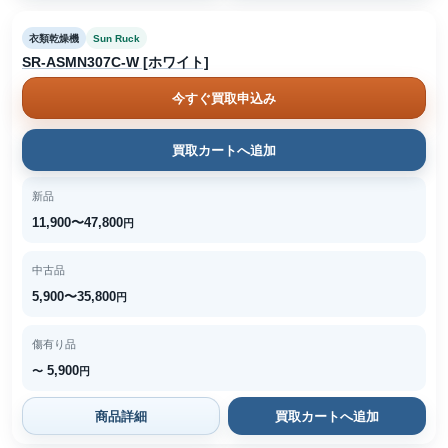
衣類乾燥機
Sun Ruck
SR-ASMN307C-W [ホワイト]
今すぐ買取申込み
買取カートへ追加
新品
11,900〜47,800
円
中古品
5,900〜35,800
円
傷有り品
5,900
〜
円
商品詳細
買取カートへ追加