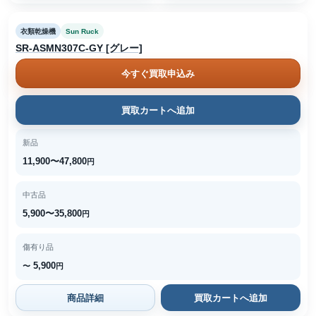
衣類乾燥機
Sun Ruck
SR-ASMN307C-GY [グレー]
今すぐ買取申込み
買取カートへ追加
新品
11,900〜47,800
円
中古品
5,900〜35,800
円
傷有り品
5,900
〜
円
商品詳細
買取カートへ追加