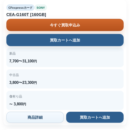
CFexpressカード
SONY
CEA-G160T [160GB]
今すぐ買取申込み
買取カートへ追加
新品
7,700〜31,100
円
中古品
3,800〜23,300
円
傷有り品
3,800
〜
円
商品詳細
買取カートへ追加