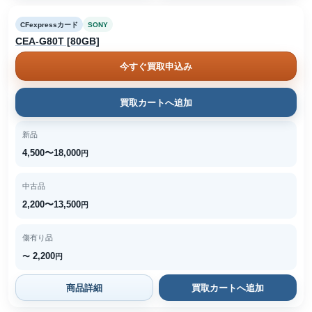
CFexpressカード
SONY
CEA-G80T [80GB]
今すぐ買取申込み
買取カートへ追加
新品
4,500〜18,000
円
中古品
2,200〜13,500
円
傷有り品
2,200
〜
円
商品詳細
買取カートへ追加