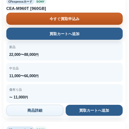
CFexpressカード
SONY
CEA-M960T [960GB]
今すぐ買取申込み
買取カートへ追加
新品
22,000〜88,000
円
中古品
11,000〜66,000
円
傷有り品
11,000
〜
円
商品詳細
買取カートへ追加