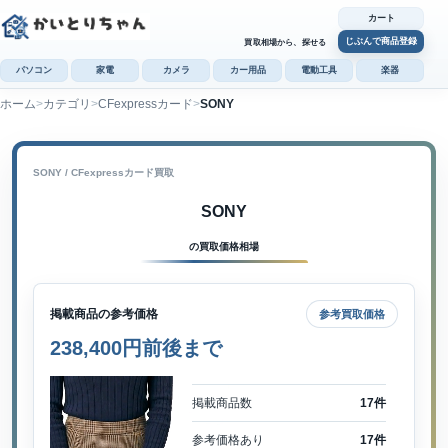
カート
じぶんで商品登録
買取相場から、探せる
パソコン
家電
カメラ
カー用品
電動工具
楽器
ホーム
カテゴリ
CFexpressカード
SONY
カ
じぶんで
商品登録
SONY / CFexpressカード買取
SONY
の買取価格相場
掲載商品の参考価格
参考買取価格
238,400円前後まで
掲載商品数
17件
参考価格あり
17件