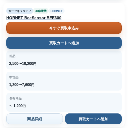
カーセキュリティ
加藤電機
HORNET
HORNET BeeSensor BEE300
今すぐ買取申込み
買取カートへ追加
新品
2,500〜10,200
円
中古品
1,200〜7,600
円
傷有り品
1,200
〜
円
商品詳細
買取カートへ追加