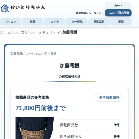
カート
じぶんで商品登録
買取相場から、探せる
パソコン
家電
カメラ
カー用品
電動工具
楽器
ホーム
カテゴリ
カーセキュリティ
加藤電機
カ
じぶんで
商品登録
加藤電機 / カーセキュリティ買取
加藤電機
の買取価格相場
掲載商品の参考価格
参考買取価格
71,800円前後まで
掲載商品数
9件
参考価格あり
9件