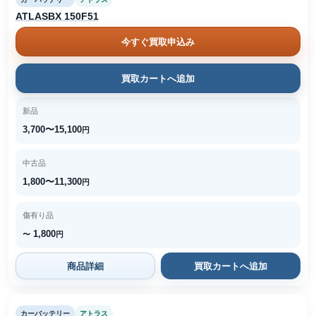
ATLASBX 150F51
今すぐ買取申込み
買取カートへ追加
新品
3,700〜15,100
円
中古品
1,800〜11,300
円
傷有り品
1,800
〜
円
商品詳細
買取カートへ追加
カーバッテリー
アトラス