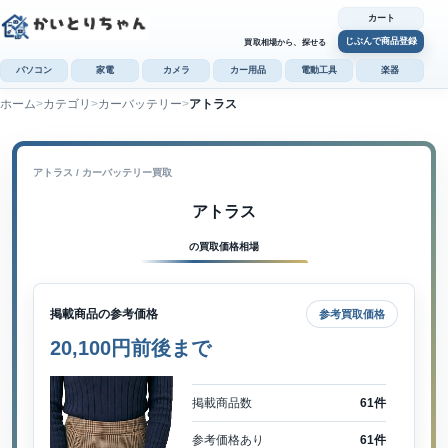
カート
じぶんで商品登録
買取相場から、探せる
パソコン
家電
カメラ
カー用品
電動工具
楽器
ホーム
カテゴリ
カーバッテリー
アトラス
カ
じぶんで
商品登録
アトラス / カーバッテリー買取
アトラス
の買取価格相場
掲載商品の参考価格
参考買取価格
20,100円前後まで
掲載商品数
61件
参考価格あり
61件