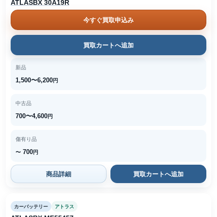
ATLASBX 30A19R
今すぐ買取申込み
買取カートへ追加
新品
1,500〜6,200
円
中古品
700〜4,600
円
傷有り品
700
〜
円
商品詳細
買取カートへ追加
カーバッテリー
アトラス