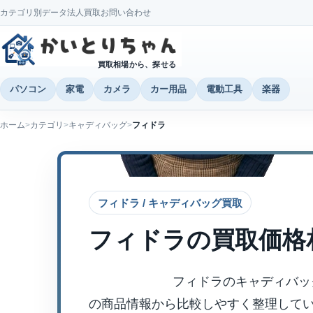
カテゴリ別データ
法人買取
お問い合わせ
買取相場から、探せる
パソコン
家電
カメラ
カー用品
電動工具
楽器
ホーム
カテゴリ
キャディバッグ
フィドラ
フィドラ / キャディバッグ買取
フィドラ
の買取価格
フィドラのキャディバッ
の商品情報から比較しやすく整理して