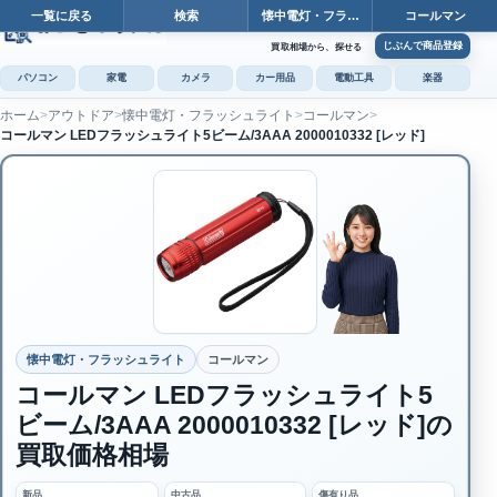
一覧に戻る
検索
懐中電灯・フラ…
コールマン
カート
じぶんで商品登録
買取相場から、探せる
パソコン
家電
カメラ
カー用品
電動工具
楽器
ホーム
アウトドア
懐中電灯・フラッシュライト
コールマン
カ
コールマン LEDフラッシュライト5ビーム/3AAA 2000010332 [レッド]
じぶんで
商品登録
懐中電灯・フラッシュライト
コールマン
コールマン LEDフラッシュライト5
ビーム/3AAA 2000010332 [レッド]の
買取価格相場
新品
中古品
傷有り品