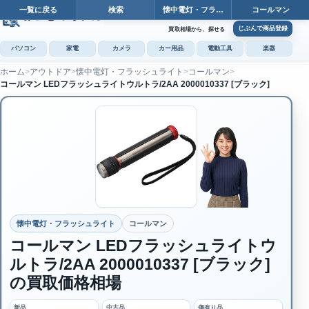
一覧に戻る
検索
懐中電灯・フラ…
コールマン
カート
じぶんで商品登録
買取相場から、探せる
パソコン
家電
カメラ
カー用品
電動工具
楽器
ホーム
アウトドア
懐中電灯・フラッシュライト
コールマン
カ
コールマン LEDフラッシュライトウルトラ/2AA 2000010337 [ブラック]
じぶんで
商品登録
懐中電灯・フラッシュライト
コールマン
コールマン LEDフラッシュライトウ
ルトラ/2AA 2000010337 [ブラック]
の買取価格相場
新品
中古品
傷有り品