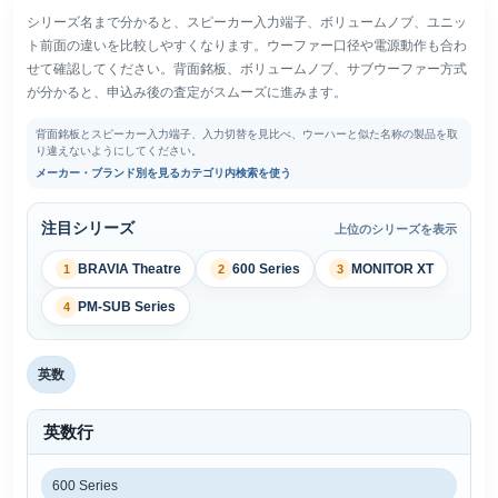
シリーズ名まで分かると、スピーカー入力端子、ボリュームノブ、ユニッ
ト前面の違いを比較しやすくなります。ウーファー口径や電源動作も合わ
せて確認してください。背面銘板、ボリュームノブ、サブウーファー方式
が分かると、申込み後の査定がスムーズに進みます。
背面銘板とスピーカー入力端子、入力切替を見比べ、ウーハーと似た名称の製品を取
り違えないようにしてください。
メーカー・ブランド別を見る
カテゴリ内検索を使う
注目シリーズ
上位のシリーズを表示
BRAVIA Theatre
600 Series
MONITOR XT
1
2
3
PM-SUB Series
4
英数
英数行
600 Series