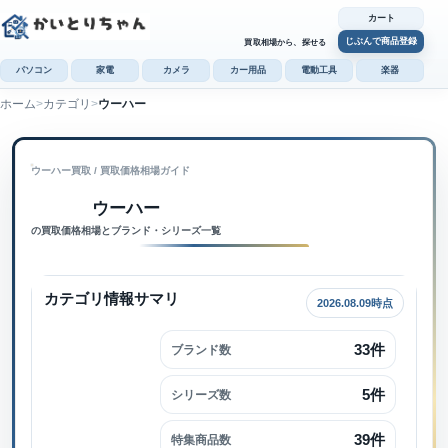
カート
じぶんで商品登録
買取相場から、探せる
パソコン
家電
カメラ
カー用品
電動工具
楽器
ホーム
カテゴリ
ウーハー
カ
じぶんで
ウーハー買取
 / 
買取価格相場ガイド
商品登録
ウーハー内で検索
ウーハー
の買取価格相場とブランド・シリーズ一覧
カテゴリ情報サマリ
2026.08.09時点
33件
ブランド数
5件
シリーズ数
39件
特集商品数