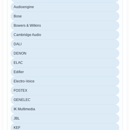
Audioengine
Bose
Bowers & Wilkins
Cambridge Audio
DALI
DENON
ELAC
Edifier
Electro-Voice
FOSTEX
GENELEC
IK Multimedia
JBL
KEF