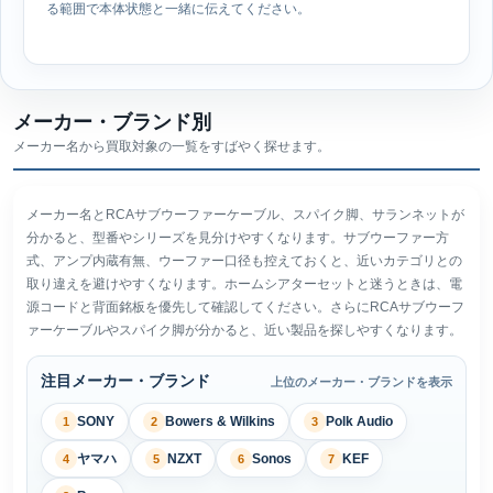
る範囲で本体状態と一緒に伝えてください。
メーカー・ブランド別
メーカー名から買取対象の一覧をすばやく探せます。
メーカー名とRCAサブウーファーケーブル、スパイク脚、サランネットが
分かると、型番やシリーズを見分けやすくなります。サブウーファー方
式、アンプ内蔵有無、ウーファー口径も控えておくと、近いカテゴリとの
取り違えを避けやすくなります。ホームシアターセットと迷うときは、電
源コードと背面銘板を優先して確認してください。さらにRCAサブウーフ
ァーケーブルやスパイク脚が分かると、近い製品を探しやすくなります。
注目メーカー・ブランド
上位のメーカー・ブランドを表示
SONY
Bowers & Wilkins
Polk Audio
1
2
3
ヤマハ
NZXT
Sonos
KEF
4
5
6
7