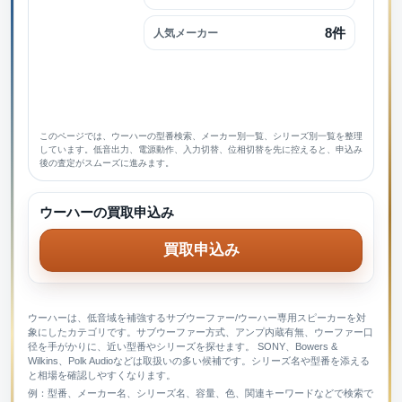
8件
人気メーカー
このページでは、ウーハーの型番検索、メーカー別一覧、シリーズ別一覧を整理
しています。低音出力、電源動作、入力切替、位相切替を先に控えると、申込み
後の査定がスムーズに進みます。
ウーハーの買取申込み
買取申込み
ウーハーは、低音域を補強するサブウーファー/ウーハー専用スピーカーを対
象にしたカテゴリです。サブウーファー方式、アンプ内蔵有無、ウーファー口
径を手がかりに、近い型番やシリーズを探せます。 SONY、Bowers &
Wilkins、Polk Audioなどは取扱いの多い候補です。シリーズ名や型番を添える
と相場を確認しやすくなります。
例：型番、メーカー名、シリーズ名、容量、色、関連キーワードなどで検索で