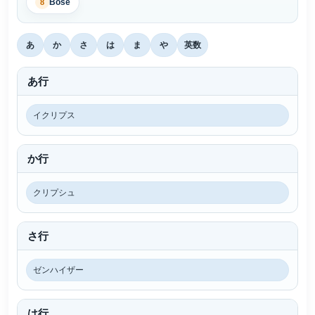
Bose
8
あ
か
さ
は
ま
や
英数
あ行
イクリプス
か行
クリプシュ
さ行
ゼンハイザー
は行