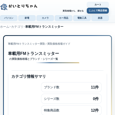
カート
じぶんで商品登録
買取相場から、探せる
パソコン
家電
カメラ
カー用品
電動工具
楽器
ホーム
カテゴリ
車載用FMトランスミッター
カ
じぶんで
車載用FMトランスミッター買取
 / 
買取価格相場ガイド
商品登録
車載用FMトランスミッター内で検索
車載用FMトランスミッター
の買取価格相場とブランド・シリーズ一覧
カテゴリ情報サマリ
11件
ブランド数
0件
シリーズ数
12件
特集商品数