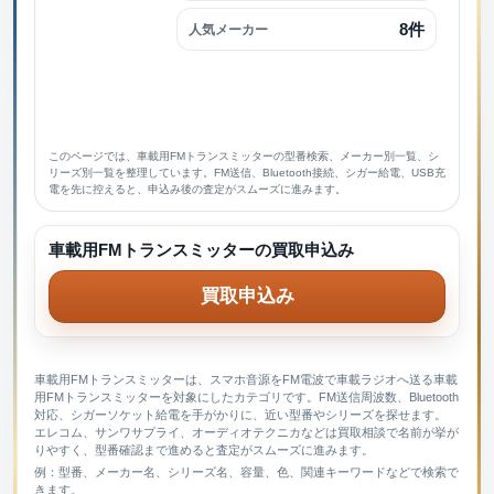
8件
人気メーカー
このページでは、車載用FMトランスミッターの型番検索、メーカー別一覧、シ
リーズ別一覧を整理しています。FM送信、Bluetooth接続、シガー給電、USB充
電を先に控えると、申込み後の査定がスムーズに進みます。
車載用FMトランスミッターの買取申込み
買取申込み
車載用FMトランスミッターは、スマホ音源をFM電波で車載ラジオへ送る車載
用FMトランスミッターを対象にしたカテゴリです。FM送信周波数、Bluetooth
対応、シガーソケット給電を手がかりに、近い型番やシリーズを探せます。
エレコム、サンワサプライ、オーディオテクニカなどは買取相談で名前が挙が
りやすく、型番確認まで進めると査定がスムーズに進みます。
例：型番、メーカー名、シリーズ名、容量、色、関連キーワードなどで検索で
きます。