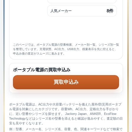
8件
人気メーカー
このページでは、ポータブル電源の型番検索、メーカー別一覧、シリーズ別一覧
を整理しています。充電状態、AC出力、USB出力、残量表示を先に控えると、
申込み後の査定がスムーズに進みます。
ポータブル電源の買取申込み
買取申込み
ポータブル電源は、AC出力や大容量バッテリーを備えた屋外/防災用ポータブ
ル電源を対象にしたカテゴリです。容量Wh、AC出力、定格出力を手がかり
に、近い型番やシリーズを探せます。 Jackery Japan、ANKER、EcoFlow
Technologyなどはシリーズ名や型番を添えると確認が進みやすく、査定額の目
安も見やすくなります。
例：型番、メーカー名、シリーズ名、容量、色、関連キーワードなどで検索で