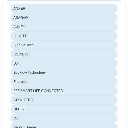
ANKER
ASAGAO
AUKEY
BLUETTI
Bigblue Tech
BougeRV
DJI
EcoFlow Technology
Energizer
FFF SMART LIFE CONNECTED
GOAL ZERO
HI-DISC
JVC
Jackery Japan