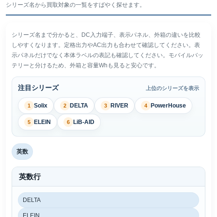
シリーズ名から買取対象の一覧をすばやく探せます。
シリーズ名まで分かると、DC入力端子、表示パネル、外箱の違いを比較
しやすくなります。定格出力やAC出力も合わせて確認してください。表
示パネルだけでなく本体ラベルの表記も確認してください。モバイルバッ
テリーと分けるため、外箱と容量Whも見ると安心です。
注目シリーズ
上位のシリーズを表示
Solix
DELTA
RIVER
PowerHouse
1
2
3
4
ELEIN
LiB-AID
5
6
英数
英数行
DELTA
ELEIN