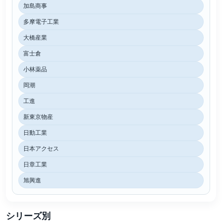
加島商事
多摩電子工業
大橋産業
富士倉
小林薬品
岡潮
工進
新東京物産
日動工業
日本アクセス
日章工業
旭興進
シリーズ別