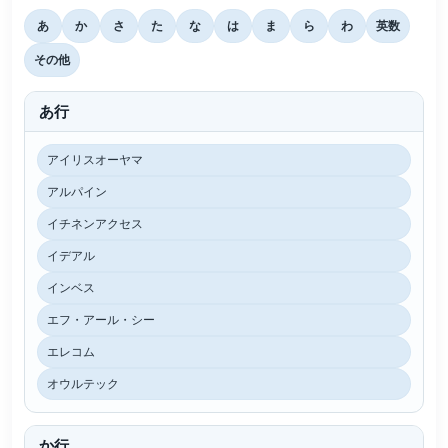
あ
か
さ
た
な
は
ま
ら
わ
英数
その他
あ行
アイリスオーヤマ
アルパイン
イチネンアクセス
イデアル
インベス
エフ・アール・シー
エレコム
オウルテック
か行