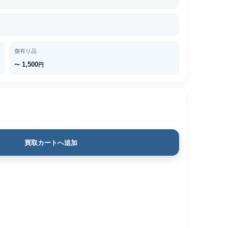
傷有り品
1,500
〜
円
買取カートへ追加