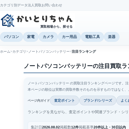
カテゴリ別データ
法人買取
お問い合わせ
買取相場から、探せる
パソコン
家電
カメラ
カー用品
電動工具
楽器
ホーム
カテゴリ
ノートパソコンバッテリー
注目ランキング
ノートパソコンバッテリーの注目買取ラ
ノートパソコンバッテリー の買取注目ランキングページです。注目
本ページの順位は実際の買取件数そのものを示すものではなく、
査定ポイント
ブランド/シリーズ
よく
ページ内ガイド
ランキングを見ながら、査定ポイントや関連ブランド・シリ
集計日
掲載数
掲載基準
2026.08.02
12件
20件以上・30日以内