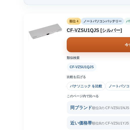
順位 4
ノートパソコンバッテリー
パ
CF-VZSU1QJS [シルバー]
今
類似検索
CF-VZSU1QJS
比較を広げる
パナソニック を比較
ノートパソコ
このページ内で比べる
同ブランド
順位3の CF-VZSU1NJ
近い価格帯
順位8の CF-VZSU1YJ