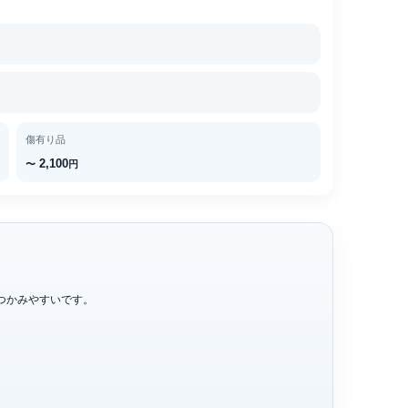
傷有り品
2,100
〜
円
をつかみやすいです。