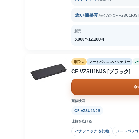
近い価格帯
順位7の CF-VZSU1FJ
新品
3,000〜12,200
円
順位 3
ノートパソコンバッテリー
パ
CF-VZSU1NJS [ブラック]
今
類似検索
CF-VZSU1NJS
比較を広げる
パナソニック を比較
ノートパソコ