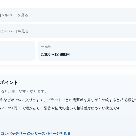
S [シルバー] を見る
S [シルバー] を見る
中古品
2,100〜12,900
円
いポイント
えると比較しやすくなります。
C、富士通 などが上位に入りやすく、ブランドごとの需要差を見ながら比較すると相場感
円 から 21,767円 まで幅があり、型番や世代の違いで相場差が出やすい状況です。
ソコンバッテリー のシリーズ別ページを見る