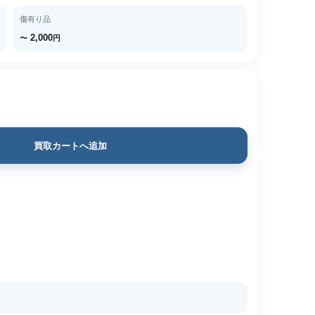
傷有り品
2,000
〜
円
買取カートへ追加