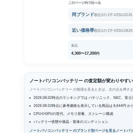
このページ内で比べる
同ブランド
順位2の CF-VZSU1DJ
近い価格帯
順位1の CF-VZSU1MJ
新品
4,300〜17,200
円
ノートパソコンバッテリー の査定額が変わりやす
ノートパソコンバッテリー の相場を見るときは、次の点を押さ
2026.08.02時点のランキングでは パナソニック、NE
2026.08.02時点に参考価格を表示している商品は 8,644
CPUやGPUの世代、メモリ容量、ストレージ構成
バッテリー状態や液晶・筐体のコンディション
ノートパソコンバッテリー のブランド別ページを見る
ノートパ