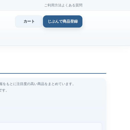
ご利用方法
よくある質問
カート
じぶんで商品登録
カ
じぶん
商品登
の情報をもとに注目度の高い商品をまとめています。
です。