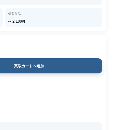
傷有り品
2,100
〜
円
買取カートへ追加