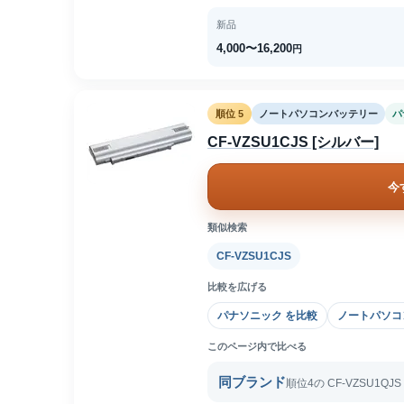
新品
4,000〜16,200
円
順位 5
ノートパソコンバッテリー
パ
CF-VZSU1CJS [シルバー]
今
類似検索
CF-VZSU1CJS
比較を広げる
パナソニック を比較
ノートパソコ
このページ内で比べる
同ブランド
順位4の CF-VZSU1QJ