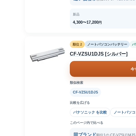
新品
4,300〜17,200
円
順位 2
ノートパソコンバッテリー
パ
CF-VZSU1DJS [シルバー]
今
類似検索
CF-VZSU1DJS
比較を広げる
パナソニック を比較
ノートパソコ
このページ内で比べる
同ブランド
順位1の CF-VZSU1MJ