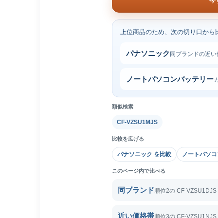
今
上位商品のため、次の切り口から
パナソニック
同ブランドの近い
ノートパソコンバッテリー
類似検索
CF-VZSU1MJS
比較を広げる
パナソニック を比較
ノートパソコ
このページ内で比べる
同ブランド
順位2の CF-VZSU1DJ
近い価格帯
順位3の CF-VZSU1NJ