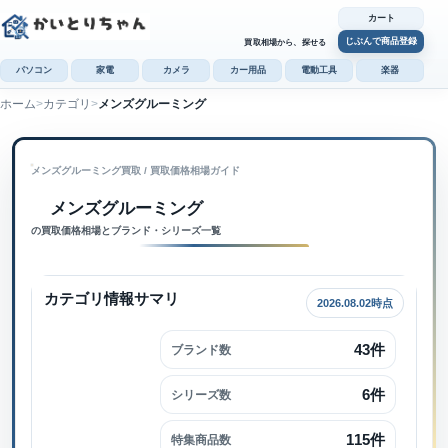
カート
じぶんで商品登録
買取相場から、探せる
パソコン
家電
カメラ
カー用品
電動工具
楽器
ホーム
カテゴリ
メンズグルーミング
カ
じぶんで
メンズグルーミング買取
 / 
買取価格相場ガイド
商品登録
メンズグルーミング内で検索
メンズグルーミング
の買取価格相場とブランド・シリーズ一覧
カテゴリ情報サマリ
2026.08.02時点
43件
ブランド数
6件
シリーズ数
115件
特集商品数