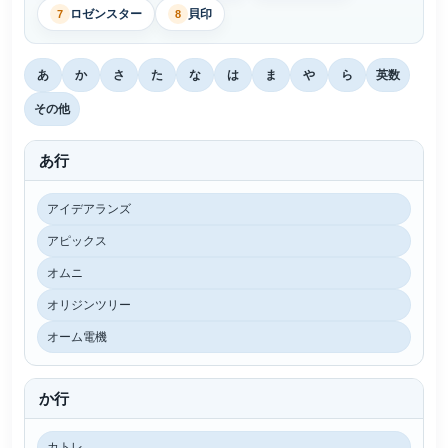
ロゼンスター
貝印
7
8
あ
か
さ
た
な
は
ま
や
ら
英数
その他
あ行
アイデアランズ
アピックス
オムニ
オリジンツリー
オーム電機
か行
カトレ