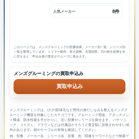
8件
人気メーカー
このページでは、メンズグルーミングの型番検索、メーカー別一覧、シリーズ別
一覧を整理しています。トリマー動作、長さ調整、充電状態、刃の衛生状態を先
に控えると、申込み後の査定がスムーズに進みます。
メンズグルーミングの買取申込み
買取申込み
メンズグルーミングは、ひげ/眉/体毛など男性の身だしなみを整えるメンズグ
ルーミング機器を対象にしたカテゴリです。グルーミング用途、アタッチメン
ト構成、防水性能を手がかりに、近い型番やシリーズを探せます。 パナソニ
ック、コイズミ、ブラウンなどは付属品がそろうと査定額に反映されやすい傾
向があります。箱やケーブルの有無も確認してください。
例：型番、メーカー名、シリーズ名、容量、色、関連キーワードなどで検索で