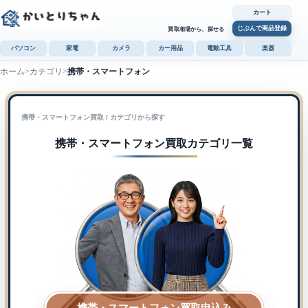
カート
じぶんで商品登録
買取相場から、探せる
パソコン
家電
カメラ
カー用品
電動工具
楽器
ホーム
カテゴリ
携帯・スマートフォン
カ
じぶんで
携帯・スマートフォン買取 / カテゴリから探す
商品登録
携帯・スマートフォン内で検索
携帯・スマートフォン買取カテゴリ一覧
携帯・スマートフォン買取申込み