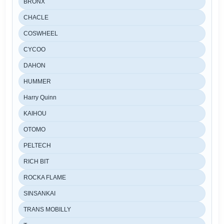
BRONX
CHACLE
COSWHEEL
CYCOO
DAHON
HUMMER
Harry Quinn
KAIHOU
OTOMO
PELTECH
RICH BIT
ROCKA FLAME
SINSANKAI
TRANS MOBILLY