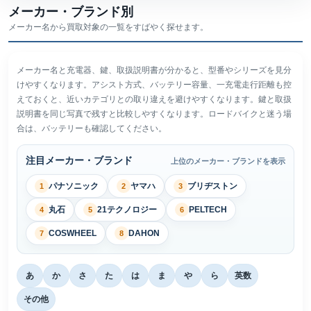
メーカー・ブランド別
メーカー名から買取対象の一覧をすばやく探せます。
メーカー名と充電器、鍵、取扱説明書が分かると、型番やシリーズを見分
けやすくなります。アシスト方式、バッテリー容量、一充電走行距離も控
えておくと、近いカテゴリとの取り違えを避けやすくなります。鍵と取扱
説明書を同じ写真で残すと比較しやすくなります。ロードバイクと迷う場
合は、バッテリーも確認してください。
注目メーカー・ブランド
上位のメーカー・ブランドを表示
パナソニック
ヤマハ
ブリヂストン
1
2
3
丸石
21テクノロジー
PELTECH
4
5
6
COSWHEEL
DAHON
7
8
あ
か
さ
た
は
ま
や
ら
英数
その他