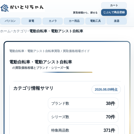
カート
じぶんで商品登録
買取相場から、探せる
パソコン
家電
カメラ
カー用品
電動工具
楽器
ホーム
カテゴリ
電動自転車・電動アシスト自転車
カ
じぶんで
電動自転車・電動アシスト自転車買取
 / 
買取価格相場ガイド
商品登録
電動自転車・電動アシスト自転車内で検索
電動自転車・電動アシスト自転車
の買取価格相場とブランド・シリーズ一覧
カテゴリ情報サマリ
2026.08.09時点
38件
ブランド数
70件
シリーズ数
371件
特集商品数