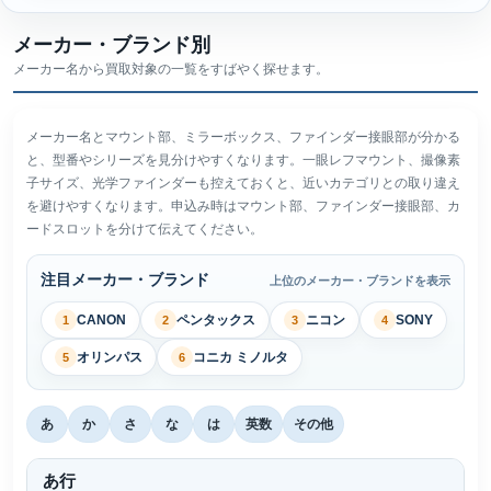
メーカー・ブランド別
メーカー名から買取対象の一覧をすばやく探せます。
メーカー名とマウント部、ミラーボックス、ファインダー接眼部が分かる
と、型番やシリーズを見分けやすくなります。一眼レフマウント、撮像素
子サイズ、光学ファインダーも控えておくと、近いカテゴリとの取り違え
を避けやすくなります。申込み時はマウント部、ファインダー接眼部、カ
ードスロットを分けて伝えてください。
注目メーカー・ブランド
上位のメーカー・ブランドを表示
CANON
ペンタックス
ニコン
SONY
1
2
3
4
オリンパス
コニカ ミノルタ
5
6
あ
か
さ
な
は
英数
その他
あ行