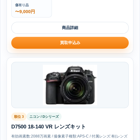
傷有り品
〜9,000円
商品詳細
買取申込み
順位 3
ニコン / Dシリーズ
D7500 18-140 VR レンズキット
有効画素数:2088万画素 / 撮像素子種類:APS-C / 付属レンズ:有(レンズ