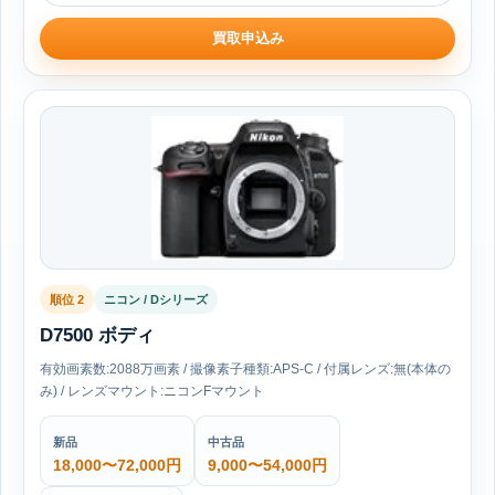
買取申込み
順位 2
ニコン / Dシリーズ
D7500 ボディ
有効画素数:2088万画素 / 撮像素子種類:APS-C / 付属レンズ:無(本体の
み) / レンズマウント:ニコンFマウント
新品
中古品
18,000〜72,000円
9,000〜54,000円