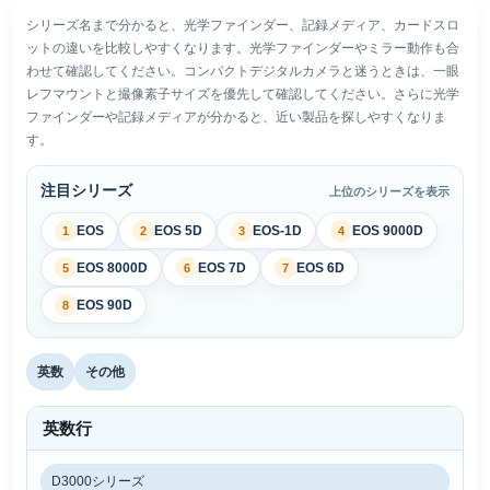
シリーズ名まで分かると、光学ファインダー、記録メディア、カードスロ
ットの違いを比較しやすくなります。光学ファインダーやミラー動作も合
わせて確認してください。コンパクトデジタルカメラと迷うときは、一眼
レフマウントと撮像素子サイズを優先して確認してください。さらに光学
ファインダーや記録メディアが分かると、近い製品を探しやすくなりま
す。
注目シリーズ
上位のシリーズを表示
EOS
EOS 5D
EOS-1D
EOS 9000D
1
2
3
4
EOS 8000D
EOS 7D
EOS 6D
5
6
7
EOS 90D
8
英数
その他
英数行
D3000シリーズ