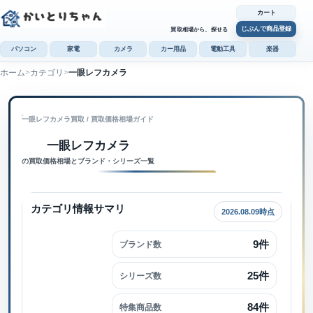
カート
じぶんで商品登録
買取相場から、探せる
パソコン
家電
カメラ
カー用品
電動工具
楽器
ホーム
カテゴリ
一眼レフカメラ
カ
じぶんで
一眼レフカメラ買取
 / 
買取価格相場ガイド
商品登録
一眼レフカメラ内で検索
一眼レフカメラ
の買取価格相場とブランド・シリーズ一覧
カテゴリ情報サマリ
2026.08.09時点
9件
ブランド数
25件
シリーズ数
84件
特集商品数