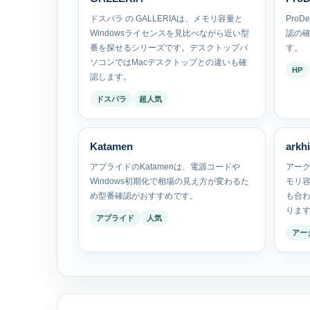
ドスパラ の GALLERIAは、メモリ容量と
Pro
Windowsライセンスを見比べながら近い型
認の
番を探せるシリーズです。デスクトップパ
す。
ソコンではMacデスクトップとの違いも確
HP
認します。
ドスパラ
超人気
Katamen
arkh
アプライドのKatamenは、電源コードや
アーク 
Windows初期化で相場の見え方が変わるた
モリ容
め型番確認がおすすめです。
も合
りま
アプライド
人気
アー