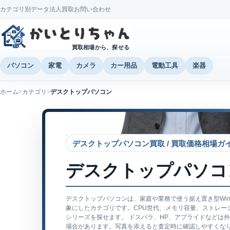
カテゴリ別データ
法人買取
お問い合わせ
買取相場から、探せる
パソコン
家電
カメラ
カー用品
電動工具
楽器
ホーム
カテゴリ
デスクトップパソコン
デスクトップパソコン買取
 / 
買取価格相場ガ
デスクトップパソコ
デスクトップパソコンは、家庭や業務で使う据え置き型Win
象にしたカテゴリです。CPU世代、メモリ容量、ストレー
シリーズを探せます。 ドスパラ、HP、アプライドなどは
場合があります。写真を添えると査定時に確認しやすくな