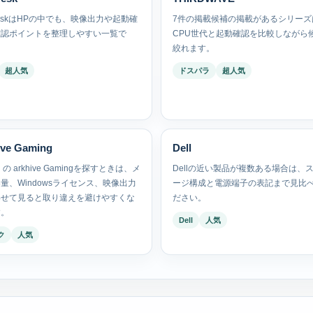
DeskはHPの中でも、映像出力や起動確
7件の掲載候補の掲載があるシリーズ
確認ポイントを整理しやすい一覧で
CPU世代と起動確認を比較しながら
絞れます。
超人気
ドスパラ
超人気
ive Gaming
Dell
の arkhive Gamingを探すときは、メ
Dellの近い製品が複数ある場合は、
量、Windowsライセンス、映像出力
ージ構成と電源端子の表記まで見比
わせて見ると取り違えを避けやすくな
ださい。
す。
Dell
人気
ク
人気