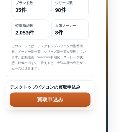
ブランド数
シリーズ数
35件
98件
特集商品数
人気メーカー
2,053件
8件
このページでは、デスクトップパソコンの型番検
索、メーカー別一覧、シリーズ別一覧を整理してい
ます。起動確認、Windows初期化、ストレージ状
態、映像出力を先に控えると、申込み後の査定がス
ムーズに進みます。
デスクトップパソコンの買取申込み
買取申込み