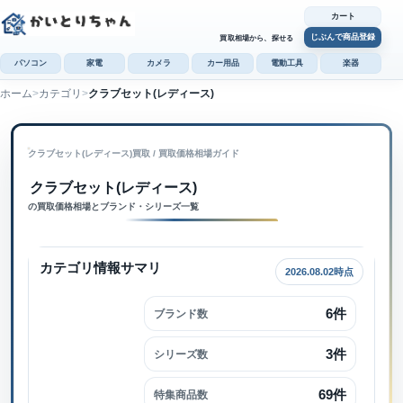
カート
じぶんで商品登録
買取相場から、探せる
パソコン
家電
カメラ
カー用品
電動工具
楽器
ホーム
カテゴリ
クラブセット(レディース)
カ
じぶんで
クラブセット(レディース)買取
 / 
買取価格相場ガイド
商品登録
クラブセット(レディース)内で検索
クラブセット(レディース)
の買取価格相場とブランド・シリーズ一覧
カテゴリ情報サマリ
2026.08.02時点
6件
ブランド数
3件
シリーズ数
69件
特集商品数