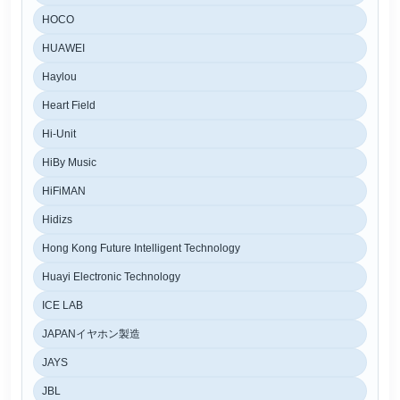
HOCO
HUAWEI
Haylou
Heart Field
Hi-Unit
HiBy Music
HiFiMAN
Hidizs
Hong Kong Future Intelligent Technology
Huayi Electronic Technology
ICE LAB
JAPANイヤホン製造
JAYS
JBL