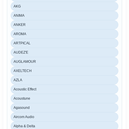
AKG
ANIMA
ANKER
AROMA
ARTPICAL
AUDEZ'E
AUGLAMOUR
AXELTECH
AZLA
Acoustic Effect
Acoustune
Agasound
Aircom Audio
Alpha & Delta