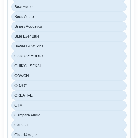
Beat Audio
Beep Audio
Binary Acoustics
Blue Ever Blue
Bowers & Wilkins
CARDAS AUDIO
CHIKYU-SEKAI
COWON
COZOY
CREATIVE
CTM
Campfire Audio
Carot One
Chord&Major