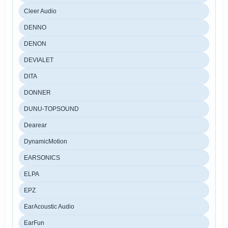
Cleer Audio
DENNO
DENON
DEVIALET
DITA
DONNER
DUNU-TOPSOUND
Dearear
DynamicMotion
EARSONICS
ELPA
EPZ
EarAcoustic Audio
EarFun