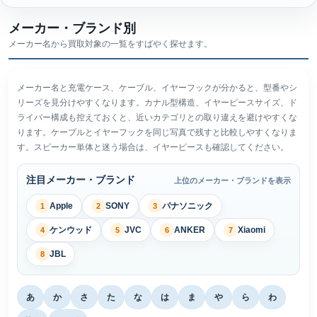
メーカー・ブランド別
メーカー名から買取対象の一覧をすばやく探せます。
メーカー名と充電ケース、ケーブル、イヤーフックが分かると、型番やシ
リーズを見分けやすくなります。カナル型構造、イヤーピースサイズ、ド
ライバー構成も控えておくと、近いカテゴリとの取り違えを避けやすくな
ります。ケーブルとイヤーフックを同じ写真で残すと比較しやすくなりま
す。スピーカー単体と迷う場合は、イヤーピースも確認してください。
注目メーカー・ブランド
上位のメーカー・ブランドを表示
Apple
SONY
パナソニック
1
2
3
ケンウッド
JVC
ANKER
Xiaomi
4
5
6
7
JBL
8
あ
か
さ
た
な
は
ま
や
ら
わ