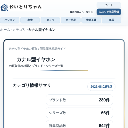
カート
じぶんで商品登録
買取相場から、探せる
パソコン
家電
カメラ
カー用品
電動工具
楽器
ホーム
カテゴリ
カナル型イヤホン
カ
じぶんで
カナル型イヤホン買取
 / 
買取価格相場ガイド
商品登録
カナル型イヤホン内で検索
カナル型イヤホン
の買取価格相場とブランド・シリーズ一覧
カテゴリ情報サマリ
2026.08.02時点
289件
ブランド数
66件
シリーズ数
642件
特集商品数