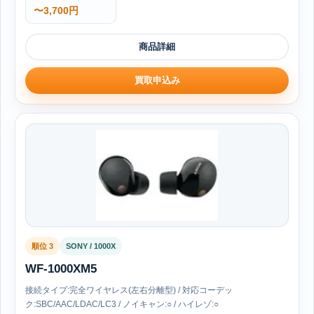
〜3,700円
商品詳細
買取申込み
順位 3
SONY / 1000X
WF-1000XM5
接続タイプ:完全ワイヤレス(左右分離型) / 対応コーデッ
ク:SBC/AAC/LDAC/LC3 / ノイキャン:○ / ハイレゾ:○