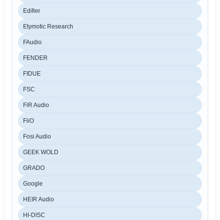
Edifier
Etymotic Research
FAudio
FENDER
FIDUE
FSC
FiR Audio
FiiO
Fosi Audio
GEEK WOLD
GRADO
Google
HEIR Audio
HI-DISC