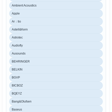
Ambient Acoustics
Apple
Ar：tio
Astell&Kern
Astrotec
Audiofly
Ausounds
BEHRINGER
BELKIN
BGVP
BICBOZ
BQEYZ
Bang&Olufsen
Baseus