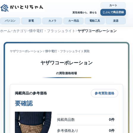
カート
じぶんで商品登録
買取相場から、探せる
パソコン
家電
カメラ
カー用品
電動工具
楽器
ホーム
カテゴリ
懐中電灯・フラッシュライト
ヤザワコーポレーション
カ
じぶんで
商品登録
ヤザワコーポレーション / 懐中電灯・フラッシュライト買取
ヤザワコーポレーション
の買取価格相場
掲載商品の参考価格
参考買取価格
要確認
掲載商品数
0件
参考価格あり
0件