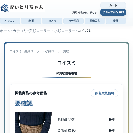
カート
じぶんで商品登録
買取相場から、探せる
パソコン
家電
カメラ
カー用品
電動工具
楽器
ホーム
カテゴリ
美顔ローラー・小顔ローラー
コイズミ
カ
じぶんで
商品登録
コイズミ / 美顔ローラー・小顔ローラー買取
コイズミ
の買取価格相場
掲載商品の参考価格
参考買取価格
要確認
掲載商品数
0件
参考価格あり
0件