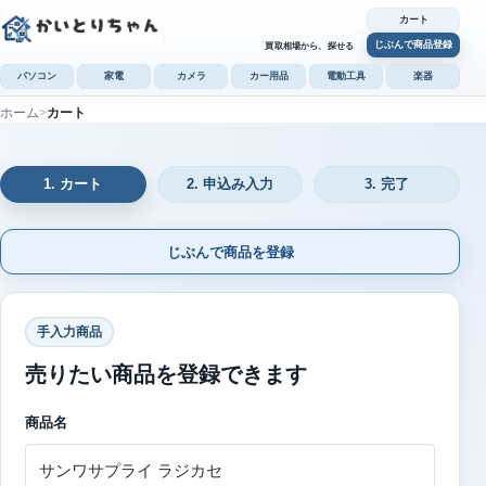
カート
じぶんで商品登録
買取相場から、探せる
パソコン
家電
カメラ
カー用品
電動工具
楽器
ホーム
カート
1. カート
2. 申込み入力
3. 完了
じぶんで商品を登録
手入力商品
売りたい商品を登録できます
商品名